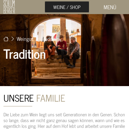
MENÜ
WEINE / SHOP
Weingut
Tradition
Tradition
UNSERE
FAMILIE
Die Liebe zum Wein liegt uns seit Generationen in den Genen. Schon
so lange, dass wir nicht ganz genau sagen können, wann und wie es
eigentlich los ging. Hier auf dem Hof lebt und arbeitet unsere Familie