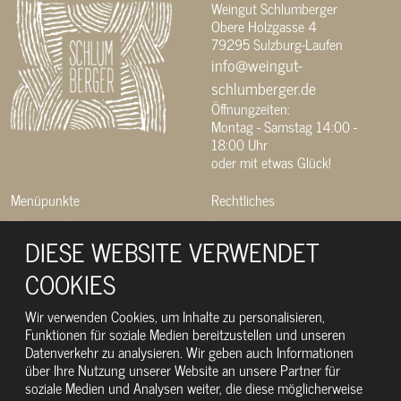
Weingut Schlumberger
Obere Holzgasse 4
79295 Sulzburg-Laufen
info@weingut-
schlumberger.de
Öffnungzeiten:
Montag - Samstag 14:00 -
18:00 Uhr
oder mit etwas Glück!
Menüpunkte
Rechtliches
Veranstaltungen
Impressum
DIESE WEBSITE VERWENDET
Weingut
Datenschutz
COOKIES
Weine
Cookie-Richtlinie
Ferienwohnungen
Wir verwenden Cookies, um Inhalte zu personalisieren,
Funktionen für soziale Medien bereitzustellen und unseren
Aktuell
Datenverkehr zu analysieren. Wir geben auch Informationen
über Ihre Nutzung unserer Website an unsere Partner für
Kontakt
soziale Medien und Analysen weiter, die diese möglicherweise