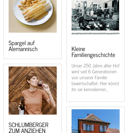
Spargel auf
Alemannisch
Kleine
Familiengeschichte
Unser 250 Jahre alter Hof
wird seit 6 Generationen
von unserer Familie
bewirtschaftet. Hier könnt
ihr sie kennelernen...
SCHLUMBERGER
ZUM ANZIEHEN